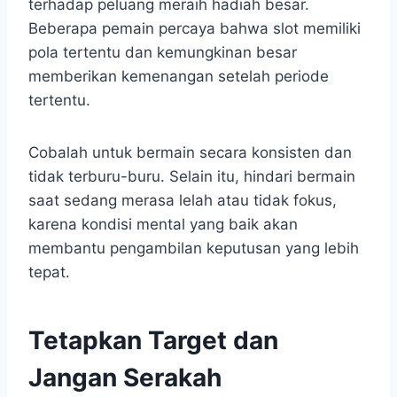
terhadap peluang meraih hadiah besar.
Beberapa pemain percaya bahwa slot memiliki
pola tertentu dan kemungkinan besar
memberikan kemenangan setelah periode
tertentu.
Cobalah untuk bermain secara konsisten dan
tidak terburu-buru. Selain itu, hindari bermain
saat sedang merasa lelah atau tidak fokus,
karena kondisi mental yang baik akan
membantu pengambilan keputusan yang lebih
tepat.
Tetapkan Target dan
Jangan Serakah