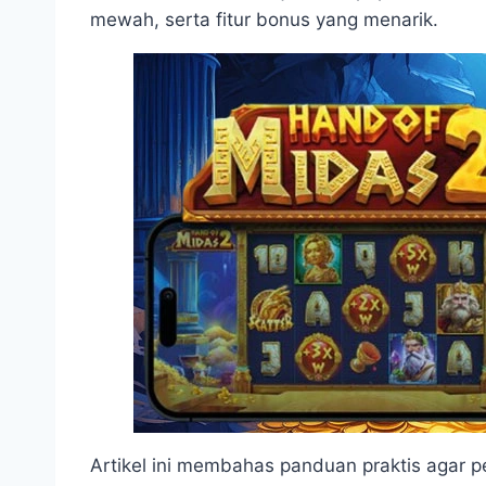
mewah, serta fitur bonus yang menarik.
Artikel ini membahas panduan praktis agar 