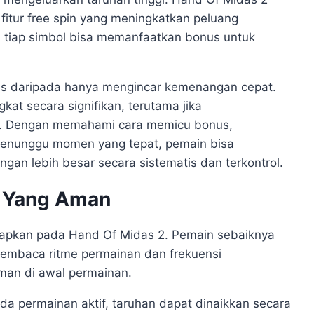
 fitur free spin yang meningkatkan peluang
tiap simbol bisa memanfaatkan bonus untuk
nus daripada hanya mengincar kemenangan cepat.
at secara signifikan, terutama jika
ggi. Dengan memahami cara memicu bonus,
menunggu momen yang tepat, pemain bisa
an lebih besar secara sistematis dan terkontrol.
p Yang Aman
erapkan pada Hand Of Midas 2. Pemain sebaiknya
membaca ritme permainan dan frekuensi
man di awal permainan.
da permainan aktif, taruhan dapat dinaikkan secara