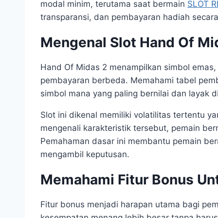
modal minim, terutama saat bermain
SLOT R
transparansi, dan pembayaran hadiah secara
Mengenal Slot Hand Of Mi
Hand Of Midas 2 menampilkan simbol emas, pe
pembayaran berbeda. Memahami tabel pemba
simbol mana yang paling bernilai dan layak 
Slot ini dikenal memiliki volatilitas terten
mengenali karakteristik tersebut, pemain be
Pemahaman dasar ini membantu pemain berma
mengambil keputusan.
Memahami Fitur Bonus Unt
Fitur bonus menjadi harapan utama bagi pe
kesempatan menang lebih besar tanpa harus 