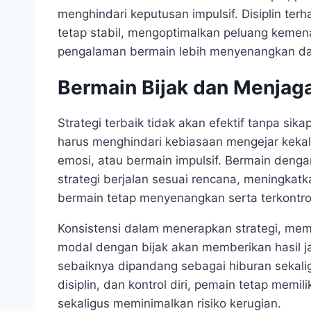
menghindari keputusan impulsif. Disiplin 
tetap stabil, mengoptimalkan peluang keme
pengalaman bermain lebih menyenangkan dan
Bermain Bijak dan Menjaga
Strategi terbaik tidak akan efektif tanpa sika
harus menghindari kebiasaan mengejar kekal
emosi, atau bermain impulsif. Bermain deng
strategi berjalan sesuai rencana, meningk
bermain tetap menyenangkan serta terkontro
Konsistensi dalam menerapkan strategi, mem
modal dengan bijak akan memberikan hasil j
sebaiknya dipandang sebagai hiburan sekal
disiplin, dan kontrol diri, pemain tetap memi
sekaligus meminimalkan risiko kerugian.