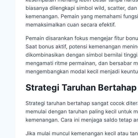
biasanya dilengkapi simbol wild, scatter, dan
kemenangan. Pemain yang memahami fungsi 
memaksimalkan cuan secara efektif.
Pemain disarankan fokus mengejar fitur bo
Saat bonus aktif, potensi kemenangan meningk
dikombinasikan dengan simbol bernilai tin
mengamati ritme permainan, dan bersabar 
mengembangkan modal kecil menjadi keuntung
Strategi Taruhan Bertaha
Strategi taruhan bertahap sangat cocok dit
memulai dengan taruhan paling kecil untuk 
kemenangan. Cara ini menjaga saldo tetap a
Jika mulai muncul kemenangan kecil atau tan