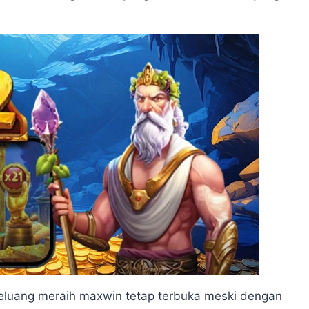
peluang meraih maxwin tetap terbuka meski dengan