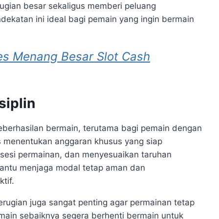
erugian besar sekaligus memberi peluang
atan ini ideal bagi pemain yang ingin bermain
s Menang Besar Slot Cash
iplin
eberhasilan bermain, terutama bagi pemain dengan
s menentukan anggaran khusus yang siap
sesi permainan, dan menyesuaikan taruhan
bantu menjaga modal tetap aman dan
tif.
ugian juga sangat penting agar permainan tetap
pemain sebaiknya segera berhenti bermain untuk