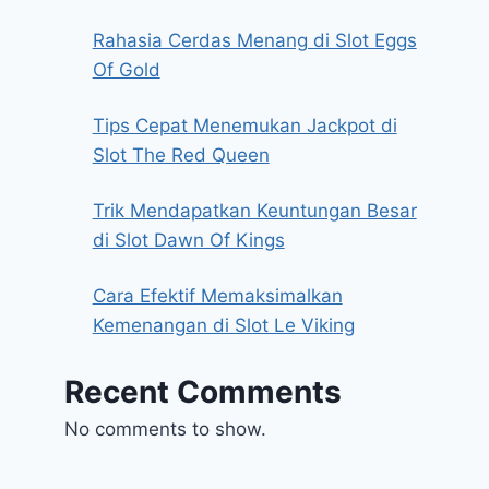
Rahasia Cerdas Menang di Slot Eggs
Of Gold
Tips Cepat Menemukan Jackpot di
Slot The Red Queen
Trik Mendapatkan Keuntungan Besar
di Slot Dawn Of Kings
Cara Efektif Memaksimalkan
Kemenangan di Slot Le Viking
Recent Comments
No comments to show.