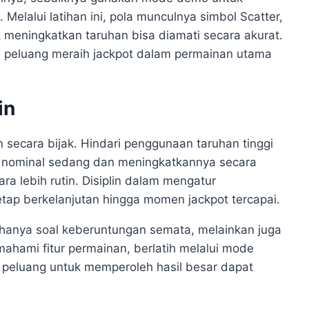
elalui latihan ini, pola munculnya simbol Scatter,
uk meningkatkan taruhan bisa diamati secara akurat.
, peluang meraih jackpot dalam permainan utama
in
 secara bijak. Hindari penggunaan taruhan tinggi
n nominal sedang dan meningkatkannya secara
ra lebih rutin. Disiplin dalam mengatur
tap berkelanjutan hingga momen jackpot tercapai.
n hanya soal keberuntungan semata, melainkan juga
ahami fitur permainan, berlatih melalui mode
, peluang untuk memperoleh hasil besar dapat