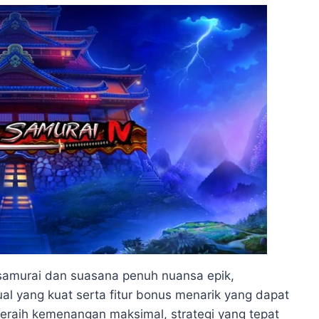
 samurai dan suasana penuh nuansa epik,
l yang kuat serta fitur bonus menarik yang dapat
 meraih kemenangan maksimal, strategi yang tepat