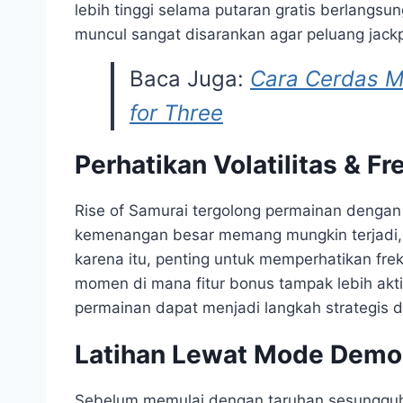
lebih tinggi selama putaran gratis berlangsu
muncul sangat disarankan agar peluang jack
Baca Juga:
Cara Cerdas M
for Three
Perhatikan Volatilitas & F
Rise of Samurai tergolong permainan dengan v
kemenangan besar memang mungkin terjadi, n
karena itu, penting untuk memperhatikan fr
momen di mana fitur bonus tampak lebih aktif
permainan dapat menjadi langkah strategis
Latihan Lewat Mode Demo
Sebelum memulai dengan taruhan sesunggu