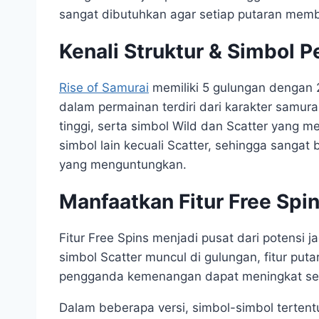
sangat dibutuhkan agar setiap putaran membe
Kenali Struktur & Simbol 
Rise of Samurai
memiliki 5 gulungan dengan 
dalam permainan terdiri dari karakter samur
tinggi, serta simbol Wild dan Scatter yang 
simbol lain kecuali Scatter, sehingga san
yang menguntungkan.
Manfaatkan Fitur Free Spi
Fitur Free Spins menjadi pusat dari potensi j
simbol Scatter muncul di gulungan, fitur putar
pengganda kemenangan dapat meningkat se
Dalam beberapa versi, simbol-simbol tertent