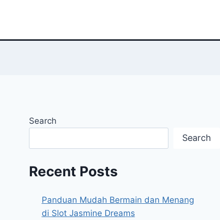
i
Search
Search
Recent Posts
Panduan Mudah Bermain dan Menang
di Slot Jasmine Dreams