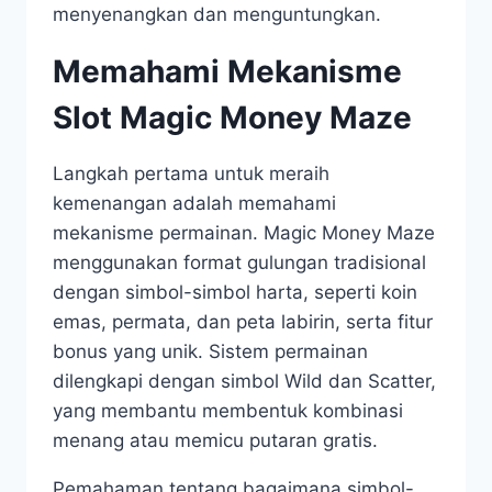
menyenangkan dan menguntungkan.
Memahami Mekanisme
Slot Magic Money Maze
Langkah pertama untuk meraih
kemenangan adalah memahami
mekanisme permainan. Magic Money Maze
menggunakan format gulungan tradisional
dengan simbol-simbol harta, seperti koin
emas, permata, dan peta labirin, serta fitur
bonus yang unik. Sistem permainan
dilengkapi dengan simbol Wild dan Scatter,
yang membantu membentuk kombinasi
menang atau memicu putaran gratis.
Pemahaman tentang bagaimana simbol-