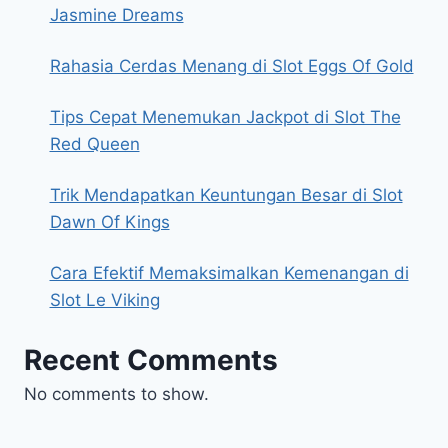
Jasmine Dreams
Rahasia Cerdas Menang di Slot Eggs Of Gold
Tips Cepat Menemukan Jackpot di Slot The
Red Queen
Trik Mendapatkan Keuntungan Besar di Slot
Dawn Of Kings
Cara Efektif Memaksimalkan Kemenangan di
Slot Le Viking
Recent Comments
No comments to show.