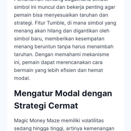
simbol ini muncul dan bekerja penting agar
pemain bisa menyesuaikan taruhan dan
strategi. Fitur Tumble, di mana simbol yang
menang akan hilang dan digantikan oleh
simbol baru, memberikan kesempatan
menang beruntun tanpa harus menambah
taruhan. Dengan memahami mekanisme
ini, pemain dapat merencanakan cara
bermain yang lebih efisien dan hemat
modal.
Mengatur Modal dengan
Strategi Cermat
Magic Money Maze memiliki volatilitas
sedang hingga tinggi, artinya kemenangan