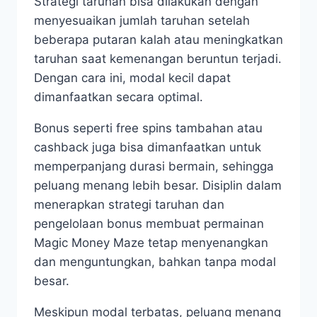
Strategi taruhan bisa dilakukan dengan
menyesuaikan jumlah taruhan setelah
beberapa putaran kalah atau meningkatkan
taruhan saat kemenangan beruntun terjadi.
Dengan cara ini, modal kecil dapat
dimanfaatkan secara optimal.
Bonus seperti free spins tambahan atau
cashback juga bisa dimanfaatkan untuk
memperpanjang durasi bermain, sehingga
peluang menang lebih besar. Disiplin dalam
menerapkan strategi taruhan dan
pengelolaan bonus membuat permainan
Magic Money Maze tetap menyenangkan
dan menguntungkan, bahkan tanpa modal
besar.
Meskipun modal terbatas, peluang menang