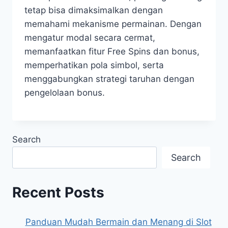
tetap bisa dimaksimalkan dengan
memahami mekanisme permainan. Dengan
mengatur modal secara cermat,
memanfaatkan fitur Free Spins dan bonus,
memperhatikan pola simbol, serta
menggabungkan strategi taruhan dengan
pengelolaan bonus.
Search
Search
Recent Posts
Panduan Mudah Bermain dan Menang di Slot