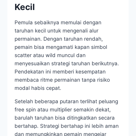
Kecil
Pemula sebaiknya memulai dengan
taruhan kecil untuk mengenali alur
permainan. Dengan taruhan rendah,
pemain bisa mengamati kapan simbol
scatter atau wild muncul dan
menyesuaikan strategi taruhan berikutnya.
Pendekatan ini memberi kesempatan
membaca ritme permainan tanpa risiko
modal habis cepat.
Setelah beberapa putaran terlihat peluang
free spin atau multiplier semakin dekat,
barulah taruhan bisa ditingkatkan secara
bertahap. Strategi bertahap ini lebih aman
dan memungkinkan pemain mengejar