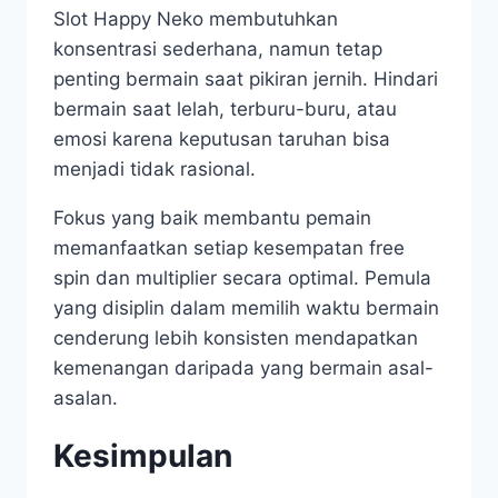
Slot Happy Neko membutuhkan
konsentrasi sederhana, namun tetap
penting bermain saat pikiran jernih. Hindari
bermain saat lelah, terburu-buru, atau
emosi karena keputusan taruhan bisa
menjadi tidak rasional.
Fokus yang baik membantu pemain
memanfaatkan setiap kesempatan free
spin dan multiplier secara optimal. Pemula
yang disiplin dalam memilih waktu bermain
cenderung lebih konsisten mendapatkan
kemenangan daripada yang bermain asal-
asalan.
Kesimpulan