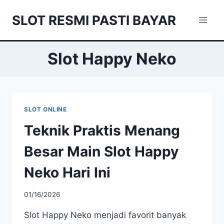
Skip
SLOT RESMI PASTI BAYAR
to
content
Slot Happy Neko
SLOT ONLINE
Teknik Praktis Menang
Besar Main Slot Happy
Neko Hari Ini
01/16/2026
Slot Happy Neko menjadi favorit banyak