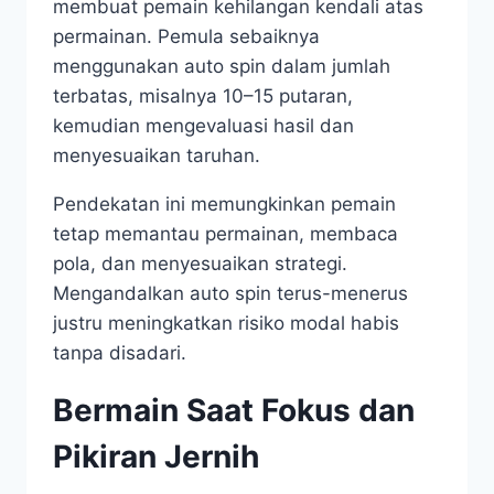
membuat pemain kehilangan kendali atas
permainan. Pemula sebaiknya
menggunakan auto spin dalam jumlah
terbatas, misalnya 10–15 putaran,
kemudian mengevaluasi hasil dan
menyesuaikan taruhan.
Pendekatan ini memungkinkan pemain
tetap memantau permainan, membaca
pola, dan menyesuaikan strategi.
Mengandalkan auto spin terus-menerus
justru meningkatkan risiko modal habis
tanpa disadari.
Bermain Saat Fokus dan
Pikiran Jernih