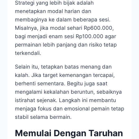
Strategi yang lebih bijak adalah
menetapkan modal harian dan
membaginya ke dalam beberapa sesi.
Misalnya, jika modal sehari Rp600.000,
bagi menjadi enam sesi Rp100.000 agar
permainan lebih panjang dan risiko tetap
terkendali.
Selain itu, tetapkan batas menang dan
kalah. Jika target kemenangan tercapai,
berhenti sementara. Begitu juga saat
mengalami kekalahan beruntun, sebaiknya
istirahat sejenak. Langkah ini membantu
menjaga fokus dan emosional pemain tetap
stabil selama bermain.
Memulai Dengan Taruhan