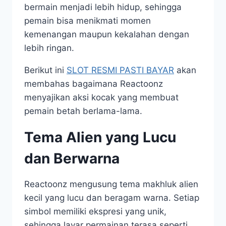
bermain menjadi lebih hidup, sehingga
pemain bisa menikmati momen
kemenangan maupun kekalahan dengan
lebih ringan.
Berikut ini
SLOT RESMI PASTI BAYAR
akan
membahas bagaimana Reactoonz
menyajikan aksi kocak yang membuat
pemain betah berlama-lama.
Tema Alien yang Lucu
dan Berwarna
Reactoonz mengusung tema makhluk alien
kecil yang lucu dan beragam warna. Setiap
simbol memiliki ekspresi yang unik,
sehingga layar permainan terasa seperti