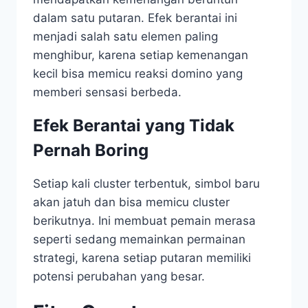
dalam satu putaran. Efek berantai ini
menjadi salah satu elemen paling
menghibur, karena setiap kemenangan
kecil bisa memicu reaksi domino yang
memberi sensasi berbeda.
Efek Berantai yang Tidak
Pernah Boring
Setiap kali cluster terbentuk, simbol baru
akan jatuh dan bisa memicu cluster
berikutnya. Ini membuat pemain merasa
seperti sedang memainkan permainan
strategi, karena setiap putaran memiliki
potensi perubahan yang besar.