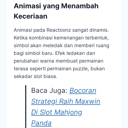
Animasi yang Menambah
Keceriaan
Animasi pada Reactoonz sangat dinamis.
Ketika kombinasi kemenangan terbentuk,
simbol akan meledak dan memberi ruang
bagi simbol baru. Efek ledakan dan
perubahan warna membuat permainan
terasa seperti permainan puzzle, bukan
sekadar slot biasa.
Baca Juga:
Bocoran
Strategi Raih Maxwin
Di Slot Mahjong
Panda