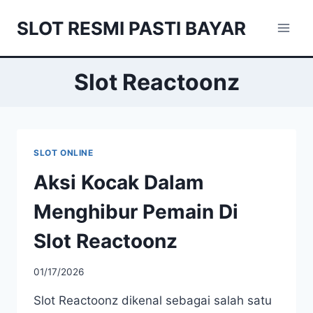
Skip
SLOT RESMI PASTI BAYAR
to
content
Slot Reactoonz
SLOT ONLINE
Aksi Kocak Dalam
Menghibur Pemain Di
Slot Reactoonz
01/17/2026
Slot Reactoonz dikenal sebagai salah satu