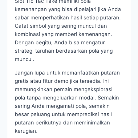
Slot Tic Tac Take memiliki pola
kemenangan yang bisa dipelajari jika Anda
sabar memperhatikan hasil setiap putaran.
Catat simbol yang sering muncul dan
kombinasi yang memberi kemenangan.
Dengan begitu, Anda bisa mengatur
strategi taruhan berdasarkan pola yang
muncul.
Jangan lupa untuk memanfaatkan putaran
gratis atau fitur demo jika tersedia. Ini
memungkinkan pemain mengeksplorasi
pola tanpa mengeluarkan modal. Semakin
sering Anda mengamati pola, semakin
besar peluang untuk memprediksi hasil
putaran berikutnya dan meminimalkan
kerugian.