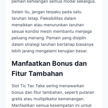
pemain kehilangan semua modal sekaligus.
Selain itu, jangan terpaku pada satu
taruhan tetap. Fleksibilitas dalam
menaikkan atau menurunkan taruhan
sesuai kondisi mesin membantu menjaga
peluang menang. Pemain yang disiplin
dalam strategi taruhan bertahap biasanya
lebih jarang mengalami kerugian besar.
Manfaatkan Bonus dan
Fitur Tambahan
Slot Tic Tac Take sering menawarkan
bonus dan fitur tambahan, seperti putaran
gratis atau multiplikator kemenangan.
Manfaatkan semua kesempatan ini untuk