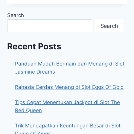
Search
Search
Recent Posts
Panduan Mudah Bermain dan Menang di Slot
Jasmine Dreams
Rahasia Cerdas Menang di Slot Eggs Of Gold
Tips Cepat Menemukan Jackpot di Slot The
Red Queen
Trik Mendapatkan Keuntungan Besar di Slot
Dawn Of Kings