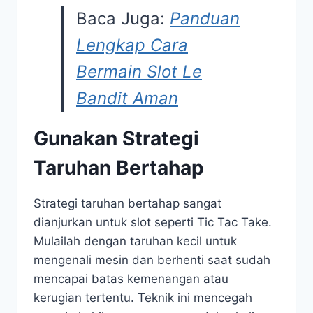
Baca Juga:
Panduan
Lengkap Cara
Bermain Slot Le
Bandit Aman
Gunakan Strategi
Taruhan Bertahap
Strategi taruhan bertahap sangat
dianjurkan untuk slot seperti Tic Tac Take.
Mulailah dengan taruhan kecil untuk
mengenali mesin dan berhenti saat sudah
mencapai batas kemenangan atau
kerugian tertentu. Teknik ini mencegah