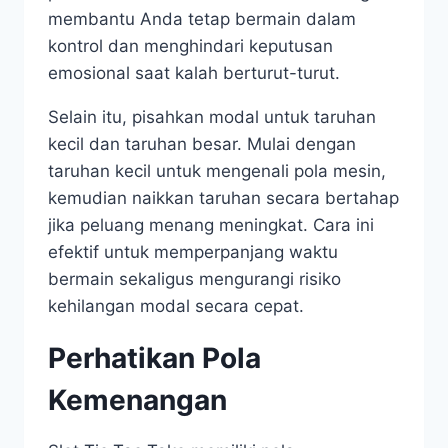
membantu Anda tetap bermain dalam
kontrol dan menghindari keputusan
emosional saat kalah berturut-turut.
Selain itu, pisahkan modal untuk taruhan
kecil dan taruhan besar. Mulai dengan
taruhan kecil untuk mengenali pola mesin,
kemudian naikkan taruhan secara bertahap
jika peluang menang meningkat. Cara ini
efektif untuk memperpanjang waktu
bermain sekaligus mengurangi risiko
kehilangan modal secara cepat.
Perhatikan Pola
Kemenangan