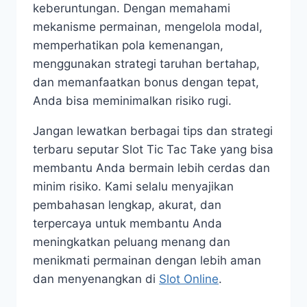
keberuntungan. Dengan memahami
mekanisme permainan, mengelola modal,
memperhatikan pola kemenangan,
menggunakan strategi taruhan bertahap,
dan memanfaatkan bonus dengan tepat,
Anda bisa meminimalkan risiko rugi.
Jangan lewatkan berbagai tips dan strategi
terbaru seputar Slot Tic Tac Take yang bisa
membantu Anda bermain lebih cerdas dan
minim risiko. Kami selalu menyajikan
pembahasan lengkap, akurat, dan
terpercaya untuk membantu Anda
meningkatkan peluang menang dan
menikmati permainan dengan lebih aman
dan menyenangkan di
Slot Online
.