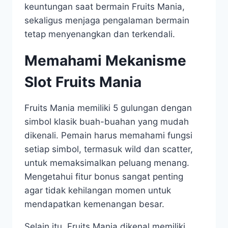
keuntungan saat bermain Fruits Mania,
sekaligus menjaga pengalaman bermain
tetap menyenangkan dan terkendali.
Memahami Mekanisme
Slot Fruits Mania
Fruits Mania memiliki 5 gulungan dengan
simbol klasik buah-buahan yang mudah
dikenali. Pemain harus memahami fungsi
setiap simbol, termasuk wild dan scatter,
untuk memaksimalkan peluang menang.
Mengetahui fitur bonus sangat penting
agar tidak kehilangan momen untuk
mendapatkan kemenangan besar.
Selain itu, Fruits Mania dikenal memiliki