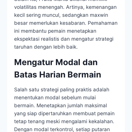
volatilitas menengah. Artinya, kemenangan
kecil sering muncul, sedangkan maxwin
besar memerlukan kesabaran. Pemahaman
ini membantu pemain menetapkan
ekspektasi realistis dan mengatur strategi
taruhan dengan lebih baik.
Mengatur Modal dan
Batas Harian Bermain
Salah satu strategi paling praktis adalah
menentukan modal sebelum mulai
bermain. Menetapkan jumlah maksimal
yang siap dipertaruhkan membuat pemain
tetap tenang meski mengalami kekalahan.
Dengan modal terkontrol, setiap putaran