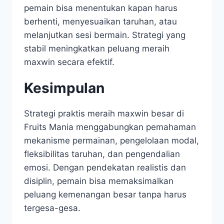
pemain bisa menentukan kapan harus
berhenti, menyesuaikan taruhan, atau
melanjutkan sesi bermain. Strategi yang
stabil meningkatkan peluang meraih
maxwin secara efektif.
Kesimpulan
Strategi praktis meraih maxwin besar di
Fruits Mania menggabungkan pemahaman
mekanisme permainan, pengelolaan modal,
fleksibilitas taruhan, dan pengendalian
emosi. Dengan pendekatan realistis dan
disiplin, pemain bisa memaksimalkan
peluang kemenangan besar tanpa harus
tergesa-gesa.