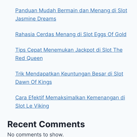
Panduan Mudah Bermain dan Menang di Slot
Jasmine Dreams
Rahasia Cerdas Menang di Slot Eggs Of Gold
Tips Cepat Menemukan Jackpot di Slot The
Red Queen
Trik Mendapatkan Keuntungan Besar di Slot
Dawn Of Kings
Cara Efektif Memaksimalkan Kemenangan di
Slot Le Viking
Recent Comments
No comments to show.