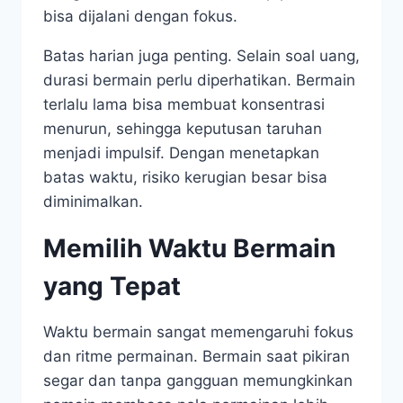
bisa dijalani dengan fokus.
Batas harian juga penting. Selain soal uang,
durasi bermain perlu diperhatikan. Bermain
terlalu lama bisa membuat konsentrasi
menurun, sehingga keputusan taruhan
menjadi impulsif. Dengan menetapkan
batas waktu, risiko kerugian besar bisa
diminimalkan.
Memilih Waktu Bermain
yang Tepat
Waktu bermain sangat memengaruhi fokus
dan ritme permainan. Bermain saat pikiran
segar dan tanpa gangguan memungkinkan