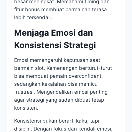
besar meningkat. Memahami timing dan
fitur bonus membuat permainan terasa
lebih terkendali.
Menjaga Emosi dan
Konsistensi Strategi
Emosi memengaruhi keputusan saat
bermain slot. Kemenangan berturut-turut
bisa membuat pemain overconfident,
sedangkan kekalahan bisa memicu
frustrasi. Mengendalikan emosi penting
agar strategi yang sudah dibuat tetap
konsisten.
Konsistensi bukan berarti kaku, tapi
disiplin. Dengan fokus dan kendali emosi,