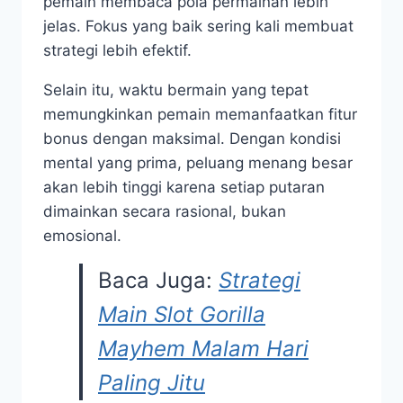
pemain membaca pola permainan lebih
jelas. Fokus yang baik sering kali membuat
strategi lebih efektif.
Selain itu, waktu bermain yang tepat
memungkinkan pemain memanfaatkan fitur
bonus dengan maksimal. Dengan kondisi
mental yang prima, peluang menang besar
akan lebih tinggi karena setiap putaran
dimainkan secara rasional, bukan
emosional.
Baca Juga:
Strategi
Main Slot Gorilla
Mayhem Malam Hari
Paling Jitu