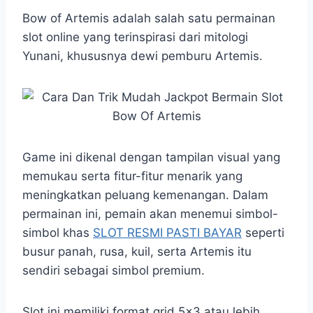
h
a
e
e
k
i
h
a
c
s
l
y
n
a
Bow of Artemis adalah salah satu permainan
t
e
s
e
p
e
r
slot online yang terinspirasi dari mitologi
s
b
e
g
e
e
Yunani, khususnya dewi pemburu Artemis.
A
o
n
r
p
o
g
a
p
k
e
m
r
Game ini dikenal dengan tampilan visual yang
memukau serta fitur-fitur menarik yang
meningkatkan peluang kemenangan. Dalam
permainan ini, pemain akan menemui simbol-
simbol khas
SLOT RESMI PASTI BAYAR
seperti
busur panah, rusa, kuil, serta Artemis itu
sendiri sebagai simbol premium.
Slot ini memiliki format grid 5×3 atau lebih,