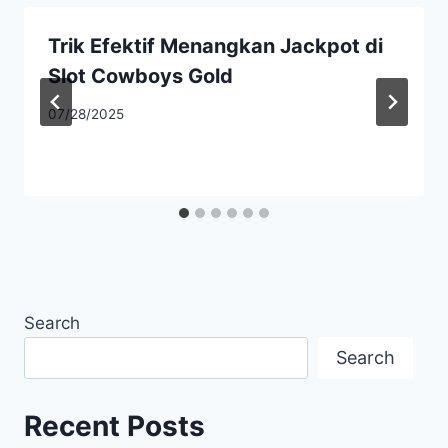
Trik Efektif Menangkan Jackpot di
Slot Cowboys Gold
07/28/2025
Search
Search
Recent Posts