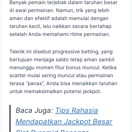
Banyak pemain terjebak dalam taruhan besar
di awal permainan. Namun, trik yang lebih
aman dan efektif adalah memulai dengan
taruhan kecil, lalu naikkan secara bertahap
setelah Anda memahami ritme permainan.
Teknik ini disebut progressive betting, yang
bertujuan menjaga saldo tetap aman sambil
menunggu momen fitur bonus muncul. Ketika
scatter mulai sering muncul atau permainan
terasa “panas”, Anda bisa menaikkan taruhan
untuk memaksimalkan potensi jackpot.
Baca Juga:
Tips Rahasia
Mendapatkan Jackpot Besar