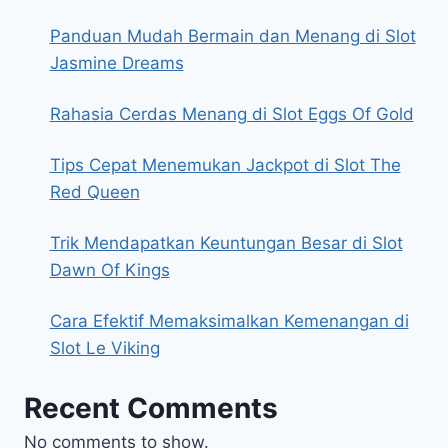
Panduan Mudah Bermain dan Menang di Slot
Jasmine Dreams
Rahasia Cerdas Menang di Slot Eggs Of Gold
Tips Cepat Menemukan Jackpot di Slot The
Red Queen
Trik Mendapatkan Keuntungan Besar di Slot
Dawn Of Kings
Cara Efektif Memaksimalkan Kemenangan di
Slot Le Viking
Recent Comments
No comments to show.