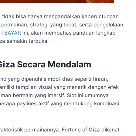
 tidak bisa hanya mengandalkan keberuntungan
rmainan, strategi yang tepat, serta pengelolaan
TI BAYAR
ini, akan membahas panduan lengkap
za semakin terbuka.
 Giza Secara Mendalam
no yang dipenuhi simbol khas seperti firaun,
emiliki tampilan visual yang menarik dengan efek
man bermain yang imersif. Slot ini umumnya
erapa paylines aktif yang mendukung kombinasi
akteristik permainannya. Fortune of Giza dikenal