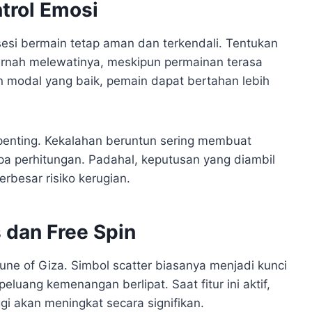
trol Emosi
si bermain tetap aman dan terkendali. Tentukan
rnah melewatinya, meskipun permainan terasa
modal yang baik, pemain dapat bertahan lebih
h penting. Kekalahan beruntun sering membuat
pa perhitungan. Padahal, keputusan yang diambil
erbesar risiko kerugian.
 dan Free Spin
une of Giza. Simbol scatter biasanya menjadi kunci
uang kemenangan berlipat. Saat fitur ini aktif,
gi akan meningkat secara signifikan.