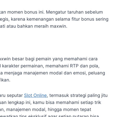
kan momen bonus ini. Mengatur taruhan sebelum
ategis, karena kemenangan selama fitur bonus sering
ati atau bahkan meraih maxwin.
maxwin besar bagi pemain yang memahami cara
 karakter permainan, memahami RTP dan pola,
erta menjaga manajemen modal dan emosi, peluang
ikan.
aru seputar
Slot Online
, termasuk strategi paling jitu
n lengkap ini, kamu bisa memahami setiap trik
ainan, manajemen modal, hingga momen tepat
watkan tips eksklusif agar setiap putaran bisa