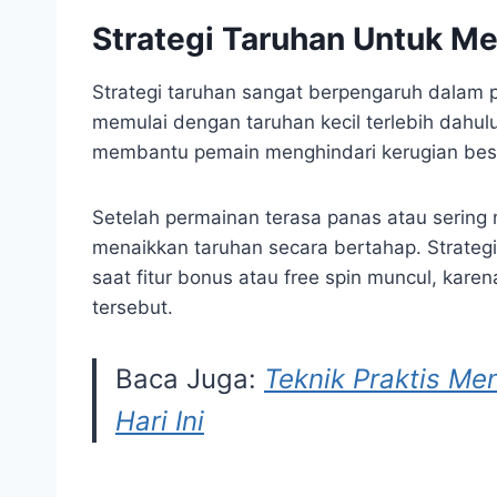
Strategi Taruhan Untuk M
Strategi taruhan sangat berpengaruh dalam 
memulai dengan taruhan kecil terlebih dahu
membantu pemain menghindari kerugian besa
Setelah permainan terasa panas atau sering
menaikkan taruhan secara bertahap. Strategi
saat fitur bonus atau free spin muncul, kare
tersebut.
Baca Juga:
Teknik Praktis Me
Hari Ini