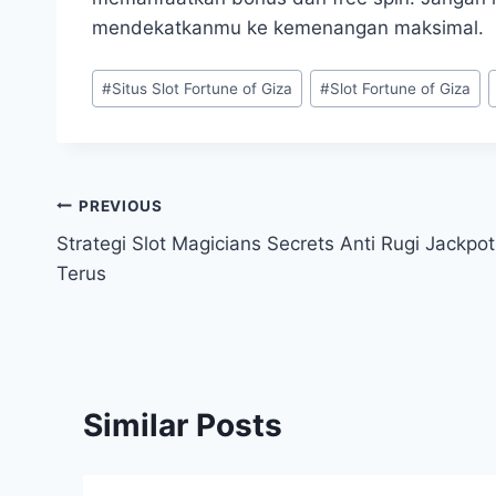
mendekatkanmu ke kemenangan maksimal.
Post
#
Situs Slot Fortune of Giza
#
Slot Fortune of Giza
Tags:
Post
PREVIOUS
Strategi Slot Magicians Secrets Anti Rugi Jackpot
navigation
Terus
Similar Posts