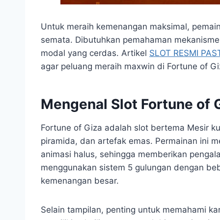
Untuk meraih kemenangan maksimal, pemain
semata. Dibutuhkan pemahaman mekanisme pe
modal yang cerdas. Artikel
SLOT RESMI PAS
agar peluang meraih maxwin di Fortune of Gi
Mengenal Slot Fortune of
Fortune of Giza adalah slot bertema Mesir ku
piramida, dan artefak emas. Permainan ini m
animasi halus, sehingga memberikan pengala
menggunakan sistem 5 gulungan dengan beb
kemenangan besar.
Selain tampilan, penting untuk memahami kar