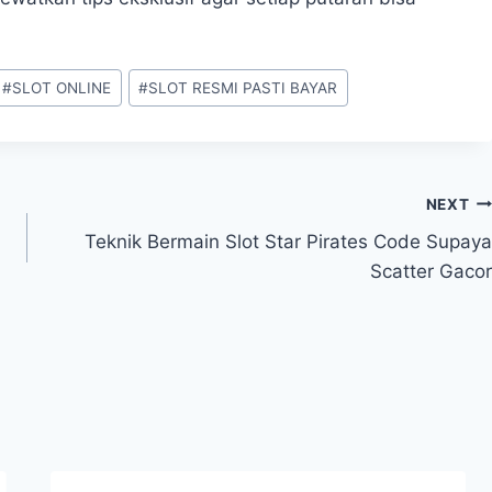
#
SLOT ONLINE
#
SLOT RESMI PASTI BAYAR
NEXT
Teknik Bermain Slot Star Pirates Code Supaya
Scatter Gacor