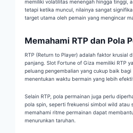
memiliki volatilitas menengah hingga tinggi,
tetapi ketika muncul, nilainya sangat signifika
target utama oleh pemain yang mengincar m
Memahami RTP dan Pola P
RTP (Return to Player) adalah faktor krusi
panjang. Slot Fortune of Giza memiliki RTP y
peluang pengembalian yang cukup baik bag
menentukan waktu bermain yang lebih efektif
Selain RTP, pola permainan juga perlu dipe
pola spin, seperti frekuensi simbol wild atau
memahami ritme permainan dapat membantu
menurunkan taruhan.