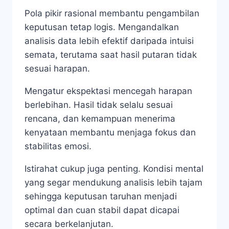
Pola pikir rasional membantu pengambilan
keputusan tetap logis. Mengandalkan
analisis data lebih efektif daripada intuisi
semata, terutama saat hasil putaran tidak
sesuai harapan.
Mengatur ekspektasi mencegah harapan
berlebihan. Hasil tidak selalu sesuai
rencana, dan kemampuan menerima
kenyataan membantu menjaga fokus dan
stabilitas emosi.
Istirahat cukup juga penting. Kondisi mental
yang segar mendukung analisis lebih tajam
sehingga keputusan taruhan menjadi
optimal dan cuan stabil dapat dicapai
secara berkelanjutan.