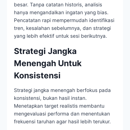
besar. Tanpa catatan historis, analisis
hanya mengandalkan ingatan yang bias.
Pencatatan rapi mempermudah identifikasi
tren, kesalahan sebelumnya, dan strategi
yang lebih efektif untuk sesi berikutnya.
Strategi Jangka
Menengah Untuk
Konsistensi
Strategi jangka menengah berfokus pada
konsistensi, bukan hasil instan.
Menetapkan target realistis membantu
mengevaluasi performa dan menentukan
frekuensi taruhan agar hasil lebih terukur.