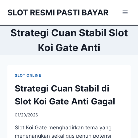
Skip
SLOT RESMI PASTI BAYAR
to
content
Strategi Cuan Stabil Slot
Koi Gate Anti
SLOT ONLINE
Strategi Cuan Stabil di
Slot Koi Gate Anti Gagal
01/20/2026
Slot Koi Gate menghadirkan tema yang
menenangkan sekaligus penuh potensi