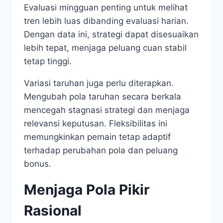
Evaluasi mingguan penting untuk melihat
tren lebih luas dibanding evaluasi harian.
Dengan data ini, strategi dapat disesuaikan
lebih tepat, menjaga peluang cuan stabil
tetap tinggi.
Variasi taruhan juga perlu diterapkan.
Mengubah pola taruhan secara berkala
mencegah stagnasi strategi dan menjaga
relevansi keputusan. Fleksibilitas ini
memungkinkan pemain tetap adaptif
terhadap perubahan pola dan peluang
bonus.
Menjaga Pola Pikir
Rasional